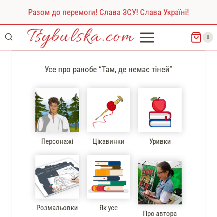
Перейти
Разом до перемоги! Слава ЗСУ! Слава Україні!
до
Tsybulska.com
вмісту
0
Усе про ранобе “Там, де немає тіней”
Персонажі
Цікавинки
Уривки
Розмальовки
Як усе
Про автора