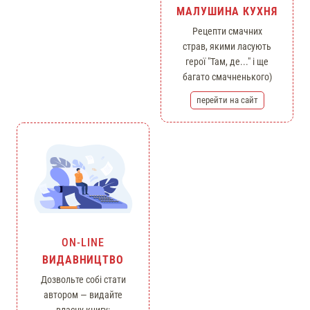
МАЛУШИНА КУХНЯ
Рецепти смачних
страв, якими ласують
герої "Там, де..." і ще
багато смачненького)
перейти на сайт
ON-LINE
ВИДАВНИЦТВО
Дозвольте собі стати
автором — видайте