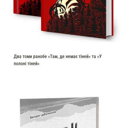
Два томи ранобе «Там, де немає тіней» та «У
полоні тіней»