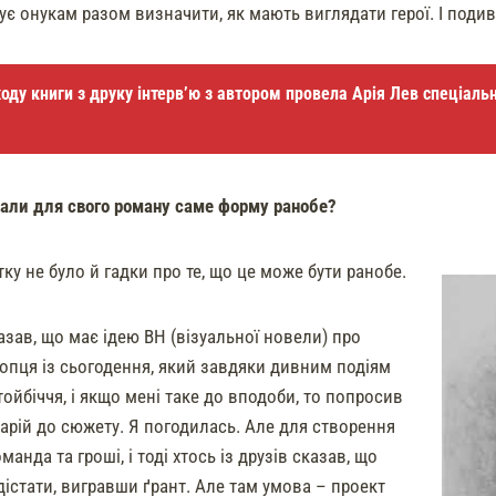
ує онукам
разом визначити, як мають виглядати герої. І поди
оду книги з друку інтерв’ю з автором провела
Арія Лев
спеціальн
рали для свого роману саме форму ранобе?
ку не було й гадки про те, що це може бути ранобе.
азав, що має ідею ВН (візуальної новели) про
опця із сьогодення, який завдяки дивним подіям
ойбіччя, і якщо мені таке до вподоби, то попросив
арій до сюжету. Я погодилась. Але для створення
манда та гроші, і тоді хтось із друзів сказав, що
істати, вигравши ґрант. Але там умова – проект