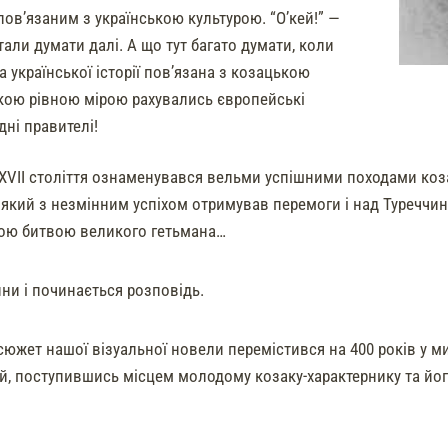
пов’язаним з українською культурою. “О’кей!” —
тали думати далі. А що тут багато думати, коли
 української історії пов’язана з козацькою
кою рівною мірою рахувались європейські
дні правителі!
ХVII століття ознаменувався вельми успішними походами коз
 який з незмінним успіхом отримував перемоги і над Туреччино
ою битвою великого гетьмана…
ійни і починається розповідь.
сюжет нашої візуальної новели перемістився на 400 років у м
й, поступившись місцем молодому козаку-характернику та йо