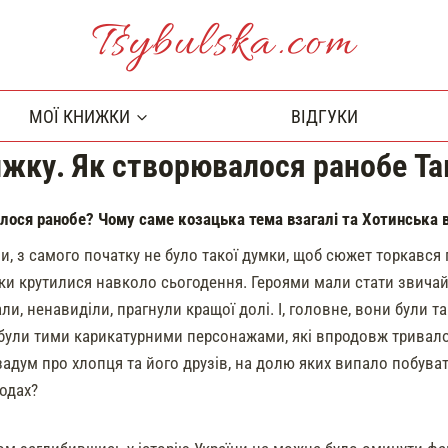
Tsybulska.com
МОЇ КНИЖКИ
ВІДГУКИ
жку. Як створювалося ранобе Та
лося ранобе?
Чому саме козацька тема взагалі та Хотинська 
, з самого початку не було такої думки, щоб сюжет торкався п
и крутилися навколо сьогодення. Героями мали стати звичайні
ли, ненавиділи, прагнули кращої долі. І, головне, вони були та
 були тими карикатурними персонажами, які впродовж тривалог
адум про хлопця та його друзів, на долю яких випало побуват
годах?