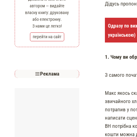
Дідусь пропон
автором — видайте
власну книгу: друковану
або електронну.
Одразу по вих
З нами це легко!
українською
)
перейти на сайт
1. Чому ви об
Реклама
З самого почат
Макс якось ск
звичайного хл
потрапив у пот
написати сцен
ВН потрібна ко
кошти можна д