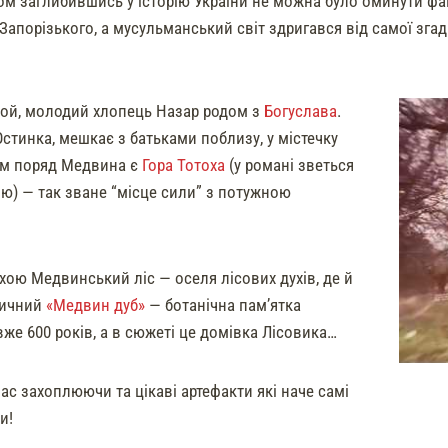
ом заглибившись у історію України не можна було оминути фак
Запорізького, а мусульманський світ здригався від самої зга
ой, молодий хлопець Назар родом з
Богуслава
.
стинка, мешкає з батьками поблизу, у містечку
ім поряд Медвина є
Гора Тотоха
(у романі зветься
ю) — так зване “місце сили” з потужною
хою Медвинський ліс — оселя лісових духів, де й
личний
«Медвин дуб»
— ботанічна пам’ятка
вже 600 років, а в сюжеті це домівка Лісовика…
ас захоплюючи та цікаві артефакти які наче самі
и!