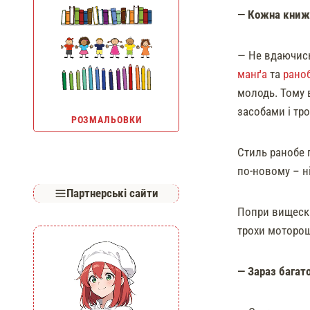
— Кожна книжк
— Не вдаючись 
манґа
та
рано
молодь. Тому в
засобами і тро
РОЗМАЛЬОВКИ
Стиль ранобе 
по-новому – ні
Партнерські сайти
Попри вищеска
трохи моторош
— Зараз багат