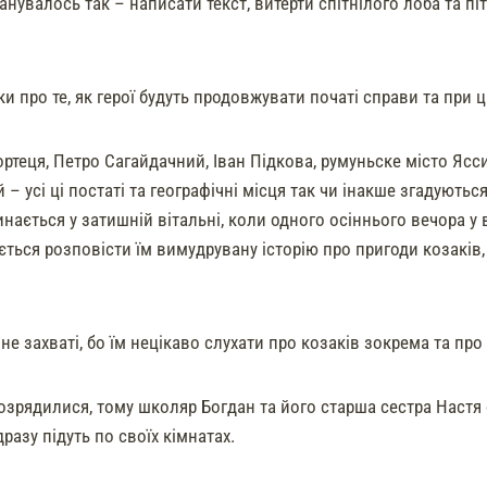
нувалось так – написати текст, витерти спітнілого лоба та пі
ки про те, як герої будуть продовжувати початі справи та при
теця, Петро Сагайдачний, Іван Підкова, румуньске місто Ясси,
 – усі ці постаті та географічні місця так чи інакше згадуютьс
нається у затишній вітальні, коли одного осіннього вечора у
ється розповісти їм вимудрувану історію про пригоди козаків
 не захваті, бо їм нецікаво слухати про козаків зокрема та про 
озрядилися, тому школяр Богдан та його старша сестра Настя 
дразу підуть по своїх кімнатах.