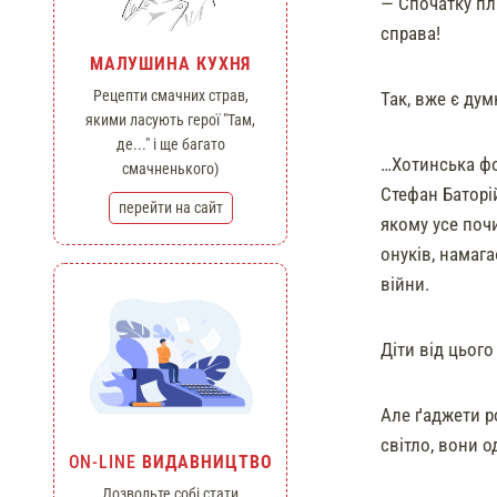
— Спочатку пла
справа!
МАЛУШИНА КУХНЯ
Рецепти смачних страв,
Так, вже є дум
якими ласують герої "Там,
де..." і ще багато
…Хотинська фор
смачненького)
Стефан Баторій
перейти на сайт
якому усе почи
онуків, намага
війни.
Діти від цього
Але ґаджети р
світло, вони о
ON-LINE
ВИДАВНИЦТВО
Дозвольте собі стати