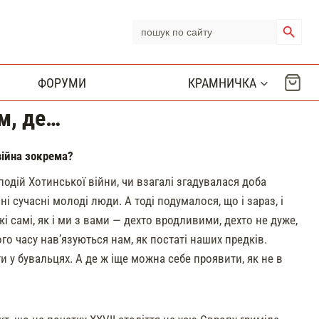
Search Button
Search
for:
ФОРУМИ
КРАМНИЧКА
м, де…
війна зокрема?
одій Хотинської війни, чи взагалі згадувалася доба
 сучасні молоді люди. А тоді подумалося, що і зараз, і
кі самі, як і ми з вами — дехто вродливими, дехто не дуже,
о часу нав’язуються нам, як постаті наших предків.
и у бувальцях. А де ж іще можна себе проявити, як не в