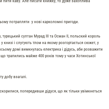
ти пити каву. Але писати книжку, то дуже захоплива
 цьому потрапляти у нові карколомні пригоди.
 турецький султан Мурад III та Осман II, польский король
я у книзі і слугують тлом на якому розгортається сюжет, у
 всьому домі вимкнулась електрика і дідусь, аби розважити
, що трапились майже 400 років тому у часи Хотинської
ту добу взагалі.
скорилися, попередивши дідуся, що як тільки увімкнеться