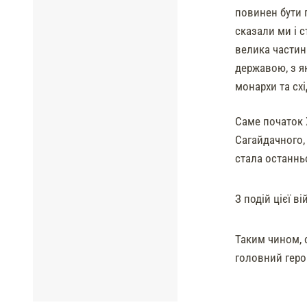
повинен бути 
сказали ми і с
велика частина
державою, з я
монархи та схі
Саме початок 
Сагайдачного,
стала останнь
З подій цієї в
Таким чином, 
головний геро