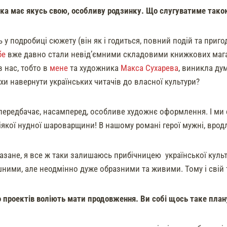
а має якусь свою, особливу родзинку. Що слугуватиме такою
у подробиці сюжету (він як і годиться, повний подій та пригод
бе
вже давно стали невід’ємними складовими книжкових магазин
 нас, тобто в
мене
та художника
Макса Сухарева
, виникла ду
хи навернути українських читачів до власної культури?
передбачає, насамперед, особливе художнє оформлення. І ми 
якої нудної шароварщини! В нашому романі герої мужні, вродли
зане, я все ж таки залишаюсь прибічницею української культ
ними, але неодмінно дуже образними та живими. Тому і свій т
о проектів воліють мати продовження. Ви собі щось таке план