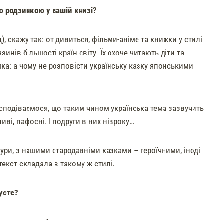
 родзинкою у вашій книзі?
), скажу так: от дивиться, фільми-аніме та книжки у стилі
ів більшості країн світу. Їх охоче читають діти та
мка: а чому не розповісти українську казку японськими
сподіваємося, що таким чином українська тема зазвучить
ві, пафосні. І подруги в них нівроку…
ури, з нашими стародавніми казками – героїчними, іноді
екст складала в такому ж стилі.
уєте?