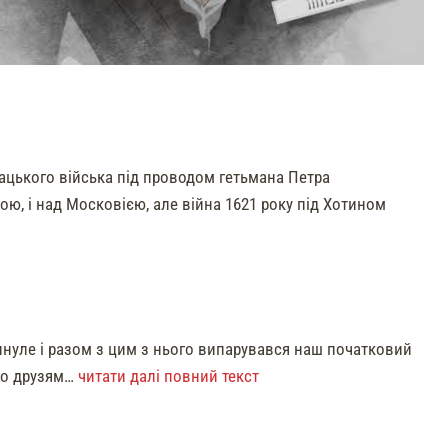
ацького війська під проводом гетьмана Петра
ю, і над Московією, але війна 1621 року під Хотином
инуле і разом з цим з нього випарувався наш початковий
го друзям…
читати далі повний текст