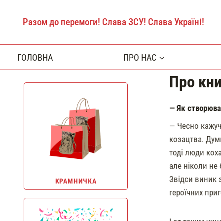
Перейти
до
Разом до перемоги! Слава ЗСУ! Слава Україні!
вмісту
ГОЛОВНА
ПРО НАС
Про кни
— Як створюва
— Чесно кажучи
козацтва. Думк
тоді люди коха
але ніколи не
Звідси виник з
КРАМНИЧКА
героїчних при