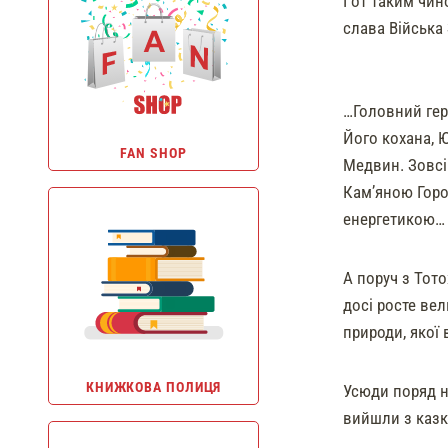
І от таким чин
слава Війська 
…Головний гер
Його кохана, Ю
FAN SHOP
Медвин. Зовс
Кам’яною Горо
енергетикою…
А поруч з Тото
досі росте ве
природи, якої 
КНИЖКОВА ПОЛИЦЯ
Усюди поряд н
вийшли з казк