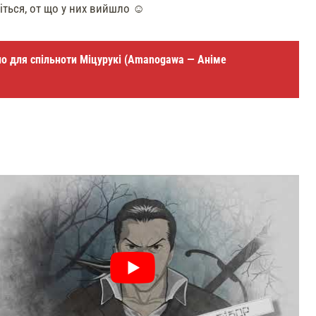
віться, от що у них вийшло ☺
о для спільноти Міцурукі (
Amanogawa — Аніме