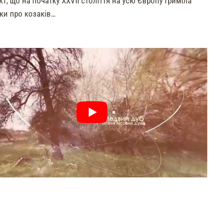
т, що на початку XXVII століття на усю Європу гриміла
дки про козаків…