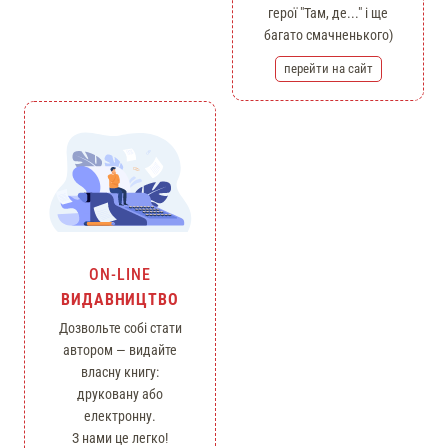
герої "Там, де..." і ще
багато смачненького)
перейти на сайт
ON-LINE
ВИДАВНИЦТВО
Дозвольте собі стати
автором — видайте
власну книгу:
друковану або
електронну.
З нами це легко!