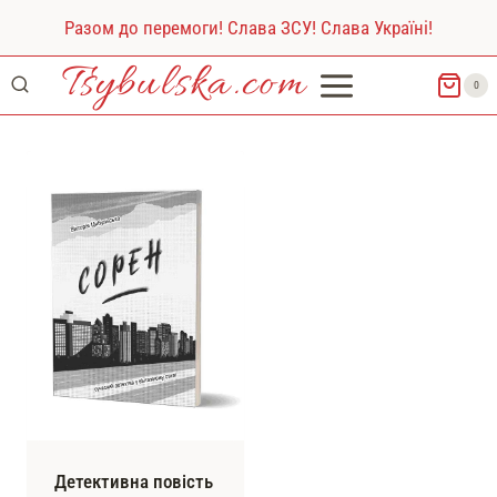
Перейти
Разом до перемоги! Слава ЗСУ! Слава Україні!
до
Tsybulska.com
вмісту
0
Детективна повість