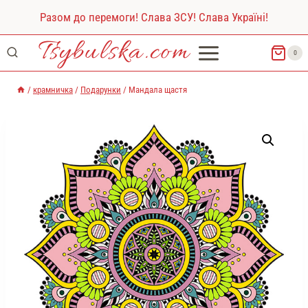
Перейти
Разом до перемоги! Слава ЗСУ! Слава Україні!
до
Tsybulska.com
вмісту
0
/
крамничка
/
Подарунки
/
Мандала щастя