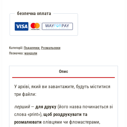
безпечна оплата
Категорії:
Подарунки
,
Розмальовки
Позначка:
мандали
Опис
У архіві, який ви завантажите, будуть міститися
три файли:
перший
—
для друку
(його назва починається зі
слова «print»),
щоб роздрукувати та
розмалювати
олівцями чи фломастерами,